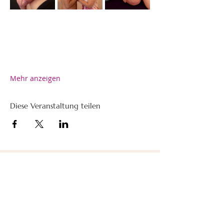
Mehr anzeigen
Diese Veranstaltung teilen
KONTAKT
Markus Mühlbacher
Böshüsliweg 4, CH-6005 Luzern
Telefon:
+41 79 649 24 62
E-Mail:
kontakt@healing-bodywork.ch
IBAN:
CH76 8080 8007 1759 8346 4