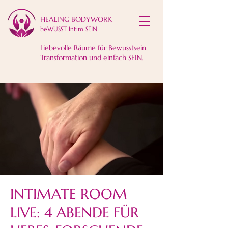
HEALING BODYWORK​
beWUSST Intim SEIN.
Liebevolle Räume für Bewusstsein,
Transformation und einfach SEIN.
INTIMATE ROOM
LIVE: 4 ABENDE FÜR