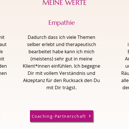
MEINE WERTE
Empathie
mit
Dadurch dass ich viele Themen
aut
selber erlebt und therapeutisch
fe
bearbeitet habe kann ich mich
it
(meistens) sehr gut in meine
A
den
Klient*innen einfühlen. Ich begegne
u
nnen
Dir mit vollem Verständnis und
Räu
Akzeptanz für den Rucksack den Du
all
mit Dir trägst.
der
Coaching-Partnerschaft