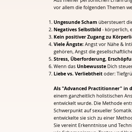
Aus meiner persönlichen Erfahrung
vor allem die folgenden Themen w
Ungesunde Scham
übersteuert d
Negatives Selbstbild
- körperlich,
Kein positiver Zugang zu Körperli
Viele Ängste:
Angst vor Nähe & Inti
gehören, Angst die gesellschaftlich
Stress, Überforderung, Erschöpfu
Wenn das
Unbewusste
Dich steuer
Liebe vs. Verliebtheit
oder: Tiefgr
​Als "Advanced Practitionner" in 
einem ganzheitlich holistischen A
entwickelt wurde. Die Methode ent
Schwerpunkt auf sexueller Somatik
entwickelte sie sich zu einer Method
Sie vereint Erkenntnisse und Techn