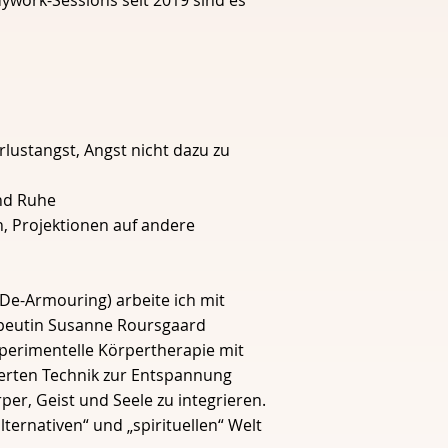
ywork-Sessions seit 2019 sind es
rlustangst, Angst nicht dazu zu
und Ruhe
n, Projektionen auf andere
De-Armouring) arbeite ich mit
rapeutin Susanne Roursgaard
perimentelle Körpertherapie mit
ierten Technik zur Entspannung
rper, Geist und Seele zu integrieren.
ternativen“ und „spirituellen“ Welt