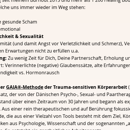
 seit meinem Burnout 2015 und mehr als 1'200 Healing Bod
elche uns immer wieder im Weg stehen:
ie gesunde Scham
 emotional
chkeit & Sexualität
mität (und damit Angst vor Verletzlichkeit und Schmerz), Ve
en Erwartungen nicht zu erfüllen u.a.
ng:
Zu wenig Zeit für Dich, Deine Partnerschaft, Erholung 
t: Verinnerlichte (negative) Glaubenssätze, alte Erfahrunge
ündigkeit vs. Hormonrausch
der
GAIA®️-Methode
der Trauma-sensitiven Körperarbeit
(
nsatz, der von der Dänischen Psycho-, Sexual- und Paarthe
stand über einen Zeitraum von 30 Jahren und begann als ex
. Aus einer rein therapeutischen und auf Berührung fokuss
e, die aus einer Vielzahl von Tools besteht mit dem Ziel, Kö
iken aus Psychologie, Wissenschaft und der sogenannten „al