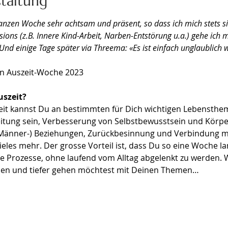
staltung
zen Woche sehr achtsam und präsent, so dass ich mich stets si
sions (z.B. Innere Kind-Arbeit, Narben-Entstörung u.a.) gehe ich 
nd einige Tage später via Threema: «Es ist einfach unglaublich w
rin Auszeit-Woche 2023
uszeit?
zeit kannst Du an bestimmten für Dich wichtigen Lebensthem
tung sein, Verbesserung von Selbstbewusstsein und Körperg
änner-) Beziehungen, Zurückbesinnung und Verbindung mi
ieles mehr. Der grosse Vorteil ist, dass Du so eine Woche lan
e Prozesse, ohne laufend vom Alltag abgelenkt zu werden. W
men und tiefer gehen möchtest mit Deinen Themen…