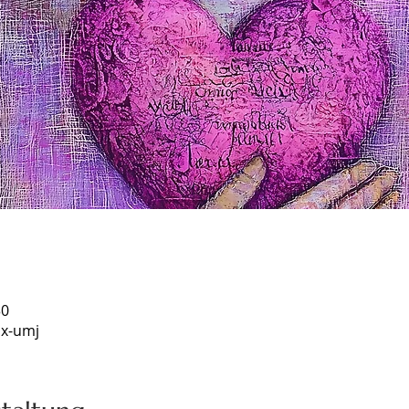
30
x-umj